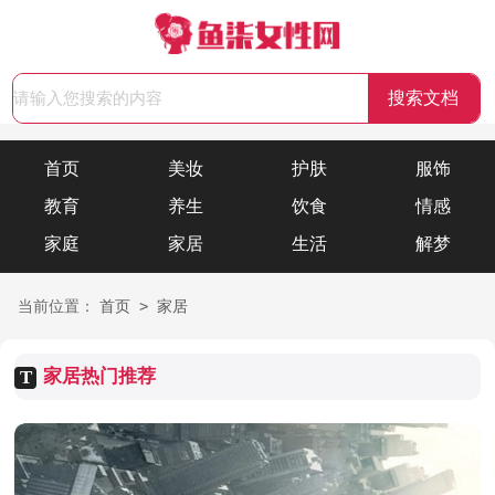
首页
美妆
护肤
服饰
教育
养生
饮食
情感
家庭
家居
生活
解梦
>
当前位置：
首页
家居
家居热门推荐
T