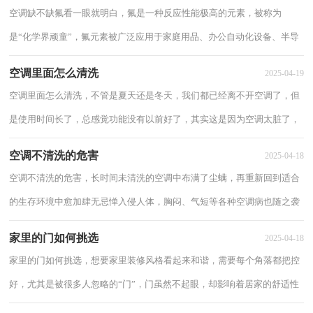
空调缺不缺氟看一眼就明白，氟是一种反应性能极高的元素，被称为
是“化学界顽童”，氟元素被广泛应用于家庭用品、办公自动化设备、半导
体、汽车等领域。下面来看看空调缺不缺氟看...
空调里面怎么清洗
2025-04-19
空调里面怎么清洗，不管是夏天还是冬天，我们都已经离不开空调了，但
是使用时间长了，总感觉功能没有以前好了，其实这是因为空调太脏了，
下面来看看空调里面怎么清洗。 空调里面怎么...
空调不清洗的危害
2025-04-18
空调不清洗的危害，长时间未清洗的空调中布满了尘螨，再重新回到适合
的生存环境中愈加肆无忌惮入侵人体，胸闷、气短等各种空调病也随之袭
来，下面来看看空调不清洗的危害。 空调...
家里的门如何挑选
2025-04-18
家里的门如何挑选，想要家里装修风格看起来和谐，需要每个角落都把控
好，尤其是被很多人忽略的“门”，门虽然不起眼，却影响着居家的舒适性
下面来看看家里的门如何挑选。 家里的门...