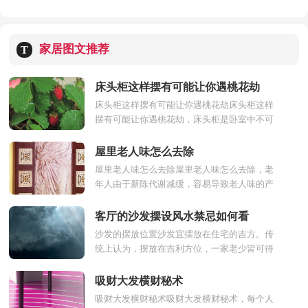
家居图文推荐
T
床头柜这样摆有可能让你遇桃花劫
床头柜这样摆有可能让你遇桃花劫床头柜这样
摆有可能让你遇桃花劫，床头柜是卧室中不可
忽视的小角色，与居住者的生活、健康息息相
关。不仅给我们...
屋里老人味怎么去除
屋里老人味怎么去除屋里老人味怎么去除，老
年人由于新陈代谢减缓，容易导致老人味的产
生，此时开窗通风透气有利于气味的散开，同
时也要注意老人家的...
客厅的沙发摆设风水禁忌如何看
沙发的摆放位置沙发宜摆放在住宅的吉方。传
统上认为，摆放在吉利方位，一家老少皆可得
其旺气；如果错摆在不吉方位，一家老少均受
其害，不得安宁。沙发...
吸财大发横财秘术
吸财大发横财秘术吸财大发横财秘术，每个人