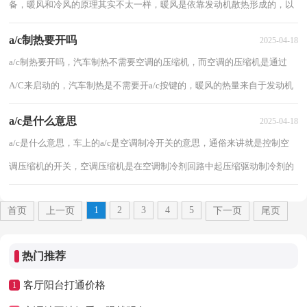
备，暖风和冷风的原理其实不太一样，暖风是依靠发动机散热形成的，以
下分享汽车开暖风的正确方法。 汽车开暖风...
a/c制热要开吗
2025-04-18
a/c制热要开吗，汽车制热不需要空调的压缩机，而空调的压缩机是通过
A/C来启动的，汽车制热是不需要开a/c按键的，暖风的热量来自于发动机
冷却液；冷风则需要一套制冷系统制造，下面我们...
a/c是什么意思
2025-04-18
a/c是什么意思，车上的a/c是空调制冷开关的意思，通俗来讲就是控制空
调压缩机的开关，空调压缩机是在空调制冷剂回路中起压缩驱动制冷剂的
作用，以下分享a/c是什么意思。 a/c是什...
1
2
3
4
5
首页
上一页
下一页
尾页
热门推荐
客厅阳台打通价格
1