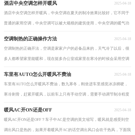
酒店中央空调怎样开暖风
2025-04-18
酒店中央空调怎样开暖风，中央空调在夏天的制冷效果比较好，它不同于
普通的家用空调，中央空调可以被大规模的建筑使用，中央空调的暖气功
能也是比较简单的，酒店中央空调怎样开暖风。...
空调制热的正确操作方法
2025-04-18
空调制热的正确开法，空调是家家户户的必备品来的，天气冷了以后，很
多人都希望家里能暖和，现在挺多办公室或家里在寒冷的时候会采用空调
取暖，以下是空调制热的正确开法。 空调制...
车里有AUTO怎么开暖风不费油
2025-04-18
车里有AUTO怎么开暖风不费油，数九寒冬，刚坐进车里感觉冰凉梆硬，
寒冷刺骨，赶紧开暖风，以前车上只有手动空调，需要手动调节制冷程度
和风量大小，后来逐渐普及了自动空调配置，那车里有AU...
暖风AC开ON还是OFF
2025-04-18
暖风AC开ON还是OFF？车子中AC是空调的英文缩写，暖风就是感受到空
调出风口是热的，如果开着暖风开AC的话空调出风口会吹干热风，下面我