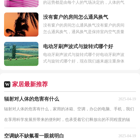
的运势都是由每个人的气场决定的，人体的气
场会随着运势而变化。在现实生活中，我们都
知道一个好的风水...
没有窗户的房间怎么通风换气
没有窗户的房间怎么通风换气没有窗户的房间
怎么通风换气，通风换气是保持室内空气质量
的一个必备条件，传统的通风方法就是开窗，
但有些特殊情况房...
电动牙刷声波式与旋转式哪个好
电动牙刷声波式与旋转式哪个好电动牙刷声波
式与旋转式哪个好，现在我们越来越注重身体
健康，对口腔的卫生也非常讲究，不再满足传
统牙刷，电动牙刷开...
家居最新推荐
W
辐射对人体的危害有什么
2025-04-19
辐射对人体的危害有什么，家用的冰箱、空调，办公的电脑、手机，我们
在享用科学发展所带来的便利时，也承受着它们释放出的不同程度的辐
射，下面来看看辐射对人体的危害有什么。 辐...
空调缺不缺氟看一眼就明白
2025-04-19