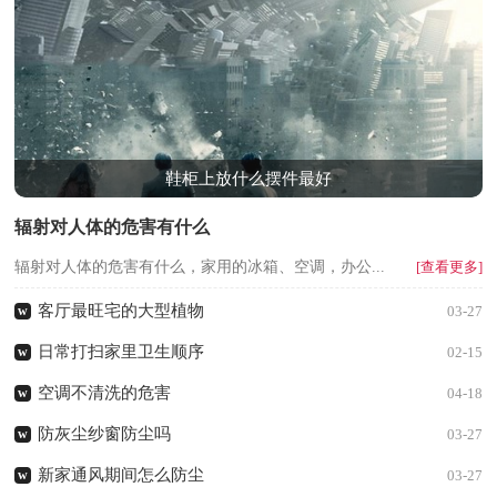
鞋柜上放什么摆件最好
辐射对人体的危害有什么
辐射对人体的危害有什么，家用的冰箱、空调，办公...
[查看更多]
客厅最旺宅的大型植物
w
03-27
日常打扫家里卫生顺序
w
02-15
空调不清洗的危害
w
04-18
防灰尘纱窗防尘吗
w
03-27
新家通风期间怎么防尘
w
03-27