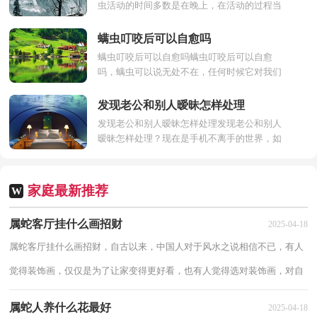
虫活动的时间多数是在晚上，在活动的过程当
中会导致毛孔深处有很多的细菌还有脏东西出
现，这些东西的传...
螨虫叮咬后可以自愈吗
螨虫叮咬后可以自愈吗螨虫叮咬后可以自愈
吗，螨虫可以说无处不在，任何时候它对我们
的健康都是非常大的一个威胁，即便是在睡觉
的时候，身边也是存在...
发现老公和别人暧昧怎样处理
发现老公和别人暧昧怎样处理发现老公和别人
暧昧怎样处理？现在是手机不离手的世界，如
果有一天，你发现自己老公在微信上跟其他的
女性聊得很开心，我...
家庭最新推荐
W
属蛇客厅挂什么画招财
2025-04-18
属蛇客厅挂什么画招财，自古以来，中国人对于风水之说相信不已，有人
觉得装饰画，仅仅是为了让家变得更好看，也有人觉得选对装饰画，对自
身财运有好处，下面我们来看看属蛇客厅挂什么画招...
属蛇人养什么花最好
2025-04-18