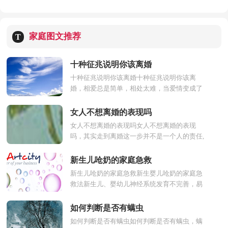
家庭图文推荐
T
十种征兆说明你该离婚
十种征兆说明你该离婚十种征兆说明你该离
婚，相爱总是简单，相处太难，当爱情变成了
婚姻，婚姻越过越平淡，很多夫妻就面临离婚
的现实，越来越多的夫妻说...
女人不想离婚的表现吗
女人不想离婚的表现吗女人不想离婚的表现
吗，其实走到离婚这一步并不是一个人的责任,
也不是单方面想离婚就能离的,能离婚其实是双
方都有这样的...
新生儿呛奶的家庭急救
新生儿呛奶的家庭急救新生婴儿呛奶的家庭急
救法新生儿、婴幼儿神经系统发育不完善，易
造成会厌失灵，而呛奶就是其主要表现。婴儿
吐奶时，由于会厌...
如何判断是否有螨虫
如何判断是否有螨虫如何判断是否有螨虫，螨