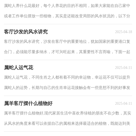
属蛇人养什么花最好，每个人养花的目的不相同，如果大家能在自己家中
或者工作单位摆放一些植物，其实是还能改变局部的风水状况的，以下分
享属蛇人养什么花最好。 属蛇人养什么花...
客厅沙发的风水讲究
2025-04-18
客厅沙发的风水讲究，沙发在客厅中的重要地位，犹如国家的重要港口复
合门，必须能尽量多纳水，才可兴旺起来，其重要性不言而喻，下面一起
来看看客厅沙发的风水讲究。 客厅沙发的风水...
属蛇人运气花
2025-04-11
属蛇人运气花，不同生肖之人都有着不同的幸运物，幸运花不仅可以提升
属蛇人的运势，长期与自己的生肖幸运花接触会有一些意想不到的好事发
生，还可以使属蛇人心情舒畅，下面来了解属蛇...
属羊客厅摆什么植物好
2025-04-11
属羊客厅摆什么植物好,现代家居生活中喜欢养绿植的朋友不在少数，其实
从风水的角度来看可以依据自己的属相来选择最适合的植物，既能达到美
化环境的作用，又能提升自己各方面的运...