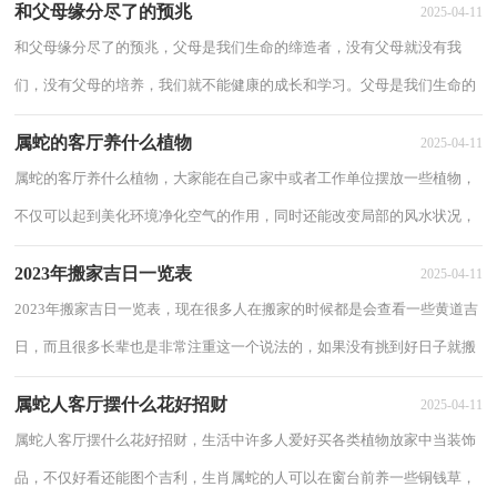
和父母缘分尽了的预兆
2025-04-11
和父母缘分尽了的预兆，父母是我们生命的缔造者，没有父母就没有我
们，没有父母的培养，我们就不能健康的成长和学习。父母是我们生命的
起源，我们也是父母的延续，彼此之间有着很深的缘...
属蛇的客厅养什么植物
2025-04-11
属蛇的客厅养什么植物，大家能在自己家中或者工作单位摆放一些植物，
不仅可以起到美化环境净化空气的作用，同时还能改变局部的风水状况，
有可能给我们带来意外的财运，那属蛇的客厅可...
2023年搬家吉日一览表
2025-04-11
2023年搬家吉日一览表，现在很多人在搬家的时候都是会查看一些黄道吉
日，而且很多长辈也是非常注重这一个说法的，如果没有挑到好日子就搬
家，可能就会给自己的运势带来不好的事情，一...
属蛇人客厅摆什么花好招财
2025-04-11
属蛇人客厅摆什么花好招财，生活中许多人爱好买各类植物放家中当装饰
品，不仅好看还能图个吉利，生肖属蛇的人可以在窗台前养一些铜钱草，