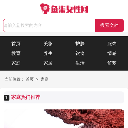
首页
美妆
护肤
服饰
教育
养生
饮食
情感
家庭
家居
生活
解梦
>
当前位置：
首页
家庭
家庭热门推荐
T