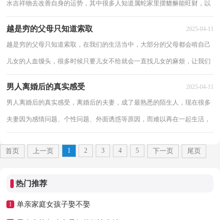
水吉祥物去改善自身的运势，其中很多人知道属蛇家里摆貔貅能旺财，以
下具体看看属蛇客厅摆什么最旺财。 属蛇...
越是穷的父母只知道索取
2025-04-11
越是穷的父母只知道索取，在我们的生活当中，大部分的父母都会啃自己
儿女的人血馒头，很多时候只要儿女不给就会一直找儿女的麻烦，让我们
一起来看看了解一下越是穷的父母只知道索取...
男人离婚后的真实感受
2025-04-11
男人离婚后的真实感受，离婚后的夫妻，成了最熟悉的陌生人，现在很多
夫妻因为感情问题、个性问题、外面诱惑等原因，而难以再在一起生活，
而选择离婚，下面看看男人离婚后的真实感受。 ...
1
2
3
4
5
首页
上一页
下一页
尾页
热门推荐
单亲家庭女孩子娶不娶
1