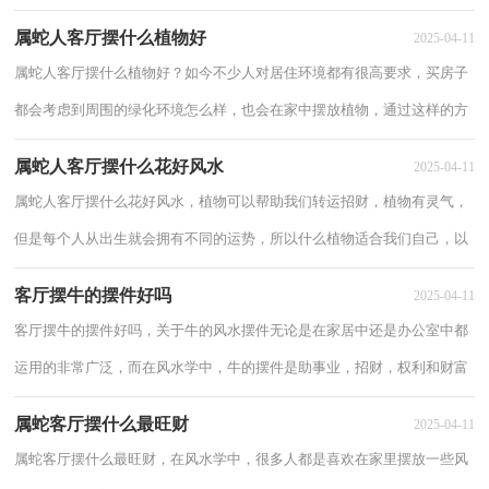
铜钱草在风水当中是财运和富贵的代表，下面我...
属蛇人客厅摆什么植物好
2025-04-11
属蛇人客厅摆什么植物好？如今不少人对居住环境都有很高要求，买房子
都会考虑到周围的绿化环境怎么样，也会在家中摆放植物，通过这样的方
式来美化环境，起到净化空气的效果，下面来看看...
属蛇人客厅摆什么花好风水
2025-04-11
属蛇人客厅摆什么花好风水，植物可以帮助我们转运招财，植物有灵气，
但是每个人从出生就会拥有不同的运势，所以什么植物适合我们自己，以
下分享属蛇人客厅摆什么花好风水。 属蛇人...
客厅摆牛的摆件好吗
2025-04-11
客厅摆牛的摆件好吗，关于牛的风水摆件无论是在家居中还是办公室中都
运用的非常广泛，而在风水学中，牛的摆件是助事业，招财，权利和财富
的象征，摆放的时候也要注意一下风水牛的摆放禁...
属蛇客厅摆什么最旺财
2025-04-11
属蛇客厅摆什么最旺财，在风水学中，很多人都是喜欢在家里摆放一些风