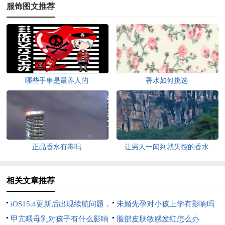
服饰图文推荐
哪些手串是最养人的
香水如何挑选
正品香水有毒吗
让男人一闻到就失控的香水
相关文章推荐
iOS15.4更新后出现续航问题，
未婚先孕对小孩上学有影响吗
苹果回应
甲亢喂母乳对孩子有什么影响
脸部皮肤敏感发红怎么办