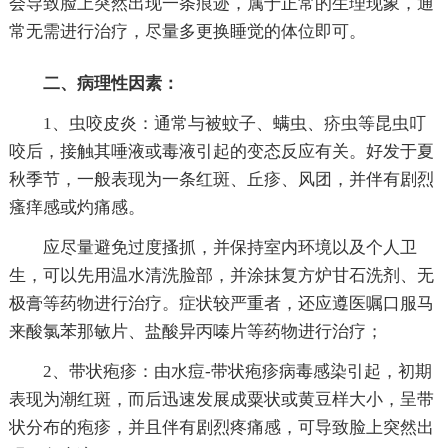
会导致脸上突然出现一条痕迹，属于正常的生理现象，通
常无需进行治疗，尽量多更换睡觉的体位即可。
二、病理性因素：
1、虫咬皮炎：通常与被蚊子、螨虫、疥虫等昆虫叮
咬后，接触其唾液或毒液引起的变态反应有关。好发于夏
秋季节，一般表现为一条红斑、丘疹、风团，并伴有剧烈
瘙痒感或灼痛感。
应尽量避免过度搔抓，并保持室内环境以及个人卫
生，可以先用温水清洗脸部，并涂抹复方炉甘石洗剂、无
极膏等药物进行治疗。症状较严重者，还应遵医嘱口服马
来酸氯苯那敏片、盐酸异丙嗪片等药物进行治疗；
2、带状疱疹：由水痘-带状疱疹病毒感染引起，初期
表现为潮红斑，而后迅速发展成粟状或黄豆样大小，呈带
状分布的疱疹，并且伴有剧烈疼痛感，可导致脸上突然出