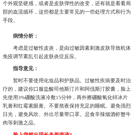
个外观坚硬感，或者是皮肤弹性的改变，还有就是看看局
部的血流循环，这些都是主要常见的一些处理方式和行为
手段。
病情分析：
考虑是过敏性皮炎，是由过敏因素刺激皮肤导致机体
免疫调节紊乱引起皮肤炎症反应。
指导意见：
暂时不要使用化妆品和护肤品。过敏性疾病要及时治
疗的，建议你口服盐酸司他斯汀片和阿伐斯汀胶囊，脸上
先使用3%硼酸洗液冷敷15分钟，再外擦硼酸氧化锌冰片
乳膏和红霉素眼膏。不要熬夜保持充足的睡眠。避免强烈
日光，避免风吹、外出尽量带口罩。忌食辛辣烟酒虾蟹牛
肉等刺激之品。
脸上突然出现长条形痕迹3