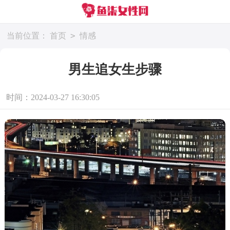
>
当前位置：
首页
情感
男生追女生步骤
时间：2024-03-27 16:30:05