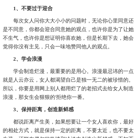
1、不要过于迎合
每次女人问你大大小小的问题时，无论你心里同意还
是不同意，你都会迎合同意她的观点，也许你是为了让她
不生气，也许你是想证明你喜欢她，但是长期下去，她会
觉得你没有主见，只会一味地赞同他人的观点。
2、学会浪漫
学会制造烂漫，最重要的是用心。浪漫最忌讳的一点
就是人云亦云，女人都渴望自己是独一无二的被珍惜的。
所以，你要是用网上别人都用烂了的老招式去给女人制造
浪漫，那女生会狠狠的'拒绝你一番。
3、保持距离，创造新鲜感
都说距离产生美，如果想要让一个女人喜欢你，最好
的相处方式，就是保持一定的距离，不要太近，也不要太