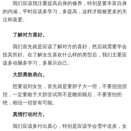
我们应该我注重提高自身的修养，特别是要丰富自身
的内涵，平时应该多学习，多提高，这样才能被更多的关
注和喜爱。
了解对方喜好。
我们首先就是应该了解对方的喜好，然后就需要学会
投其所好。在了解女生喜欢什么样的类型后，我们主要应
该多动脑多学习，多展示自己。
大胆勇敢表白。
想要追到女生，首先就是要胆子大一些，不要扭扭捏
捏，一定要敢于大胆尝试而不是瞻前顾后，不要害怕拒
绝，相信一切皆有可能。
真情打动对方。
我们应该多付出真心，特别是应该学会雪中送炭，女