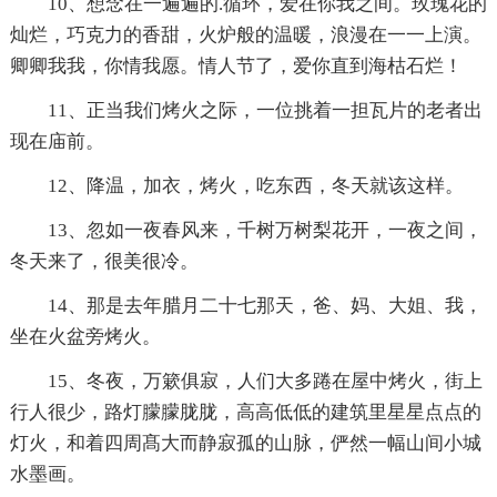
10、想念在一遍遍的.循环，爱在你我之间。玫瑰花的
灿烂，巧克力的香甜，火炉般的温暖，浪漫在一一上演。
卿卿我我，你情我愿。情人节了，爱你直到海枯石烂！
11、正当我们烤火之际，一位挑着一担瓦片的老者出
现在庙前。
12、降温，加衣，烤火，吃东西，冬天就该这样。
13、忽如一夜春风来，千树万树梨花开，一夜之间，
冬天来了，很美很冷。
14、那是去年腊月二十七那天，爸、妈、大姐、我，
坐在火盆旁烤火。
15、冬夜，万簌俱寂，人们大多踡在屋中烤火，街上
行人很少，路灯朦朦胧胧，高高低低的建筑里星星点点的
灯火，和着四周髙大而静寂孤的山脉，俨然一幅山间小城
水墨画。