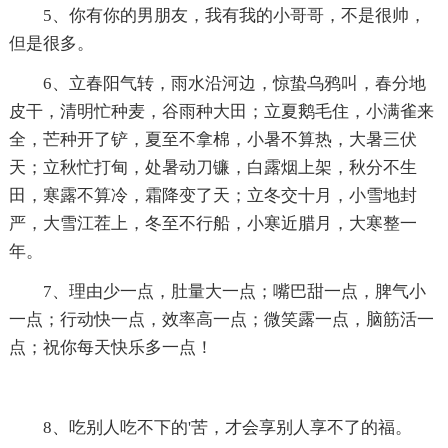
5、你有你的男朋友，我有我的小哥哥，不是很帅，
但是很多。
6、立春阳气转，雨水沿河边，惊蛰乌鸦叫，春分地
皮干，清明忙种麦，谷雨种大田；立夏鹅毛住，小满雀来
全，芒种开了铲，夏至不拿棉，小暑不算热，大暑三伏
天；立秋忙打甸，处暑动刀镰，白露烟上架，秋分不生
田，寒露不算冷，霜降变了天；立冬交十月，小雪地封
严，大雪江茬上，冬至不行船，小寒近腊月，大寒整一
年。
7、理由少一点，肚量大一点；嘴巴甜一点，脾气小
一点；行动快一点，效率高一点；微笑露一点，脑筋活一
点；祝你每天快乐多一点！
8、吃别人吃不下的'苦，才会享别人享不了的福。