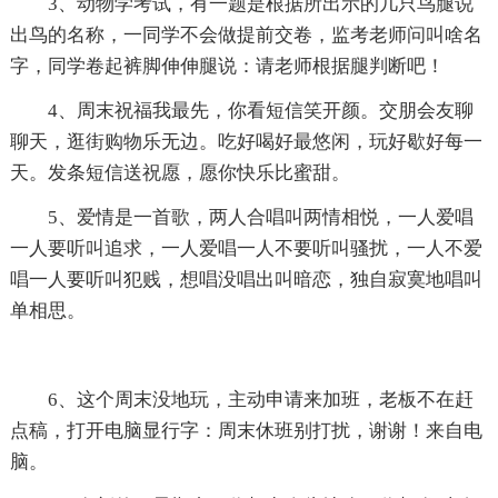
3、动物学考试，有一题是根据所出示的几只鸟腿说
出鸟的名称，一同学不会做提前交卷，监考老师问叫啥名
字，同学卷起裤脚伸伸腿说：请老师根据腿判断吧！
4、周末祝福我最先，你看短信笑开颜。交朋会友聊
聊天，逛街购物乐无边。吃好喝好最悠闲，玩好歇好每一
天。发条短信送祝愿，愿你快乐比蜜甜。
5、爱情是一首歌，两人合唱叫两情相悦，一人爱唱
一人要听叫追求，一人爱唱一人不要听叫骚扰，一人不爱
唱一人要听叫犯贱，想唱没唱出叫暗恋，独自寂寞地唱叫
单相思。
6、这个周末没地玩，主动申请来加班，老板不在赶
点稿，打开电脑显行字：周末休班别打扰，谢谢！来自电
脑。