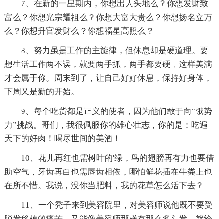
7、在新的一星期内，你想出人头地么？你想发财致
富么？你想光宗耀祖么？你想大富大贵么？你想扬名立万
么？你想升官发财么？你想福星高照么？
8、努力虽是工作的主旋律，但休息却是硬道理。要
想生活工作两不误，就要两手抓，两手都要硬，这样美满
才会属于你。周末到了，让自己好好休息，保持好身体，
下周又是新的开始。
9、每个吃货都是正义的使者，因为他们敢于向“饿势
力”挑战。哥们，我很佩服你的雄心壮志，你的是：吃遍
天下的好肉！喝尽世间的美酒！
10、花儿再红也需树叶的'绿，鸟的翅膀再有力也要借
助空气，牙齿再白也需唇齿相依，哪怕鲜花插在牛粪上也
在所不惜。我说，没你当肥料，我的花草怎么活下去？
11、一个秃子来到美容院里，对美容师说他既不要受
脱发移植的痛苦，又能像美容师那样有那么多头发，就给