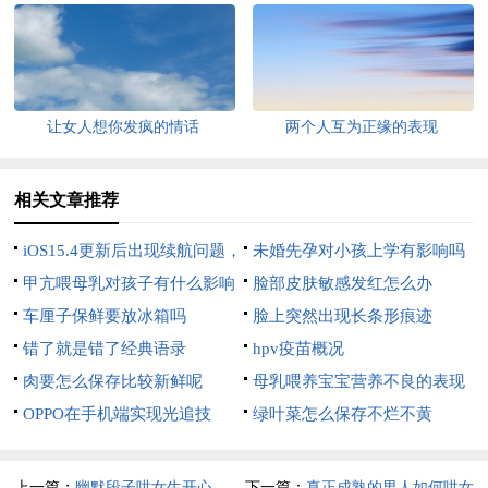
让女人想你发疯的情话
两个人互为正缘的表现
相关文章推荐
iOS15.4更新后出现续航问题，
未婚先孕对小孩上学有影响吗
苹果回应
甲亢喂母乳对孩子有什么影响
脸部皮肤敏感发红怎么办
车厘子保鲜要放冰箱吗
脸上突然出现长条形痕迹
错了就是错了经典语录
hpv疫苗概况
肉要怎么保存比较新鲜呢
母乳喂养宝宝营养不良的表现
OPPO在手机端实现光追技
绿叶菜怎么保存不烂不黄
术，可互动壁纸推出
上一篇：
幽默段子哄女生开心
下一篇：
真正成熟的男人如何哄女