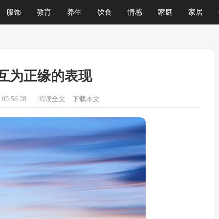
服饰
教育
养生
饮食
情感
家庭
家居
互为正缘的表现
09:56:28
阅读全文
下载本文