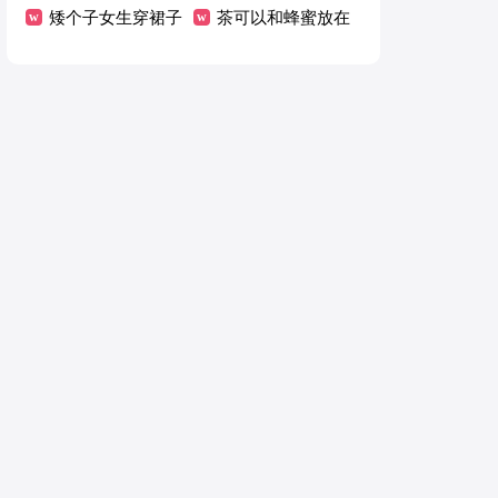
照片
矮个子女生穿裙子
植物
茶可以和蜂蜜放在
怎么搭配鞋子
一起喝吗