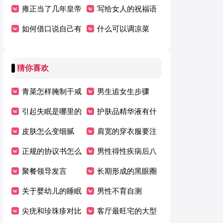
吃
雍正当了几年皇帝
写给女人的祝福语
如何借口说自己有
什么可以调凉菜
事
猜你喜欢
青菜怎样腌制干咸
男生追女生步骤
菜
引起失眠是哪里的
护肤品精华液有什
风水不好
皮肤怎么变细腻
么作用
肩宽的穿衣服要注
正规的协议书怎么
意什么
男性得性疾病后八
写
聚餐领导发言
大症状图片
长期形成的黑眼圈
关于婴幼儿的睡眠
怎么去除
男性不育自测
误区
尖疣和珍珠疹对比
客厅最旺宅的大型