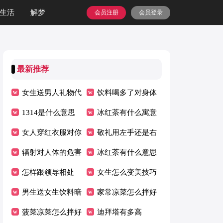
生活
解梦
会员注册
会员登录
最新推荐
女生送男人礼物代
饮料喝多了对身体
表什么
1314是什么意思
有什么影响
冰红茶有什么寓意
女人穿红衣服对你
敬礼用左手还是右
的暗示
辐射对人体的危害
手
冰红茶有什么意思
有什么
怎样跟领导相处
女生怎么变美技巧
男生送女生饮料暗
家常凉菜怎么拌好
示
菠菜凉菜怎么拌好
吃
迪拜塔有多高