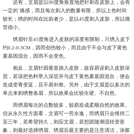
还有，文眉是以90度角垂直地把针刺在皮肤上，会有
一定的`痛感，而且每次刺入的数量有限，所以上色时间
较长；绣的时间在比前者少，是以45度刺入皮肤，所以痛
苦很小。
绣眉针呈45度角进入皮肤的深度有限制，只绣入皮下
约0.2-0.3CM，因而创伤较小，而且由于不会与皮下黄色
素基因混合，因而不会变色。
相反，文眉针因垂直插入皮肤，故容易误刺入皮肤深
层，若误把色料带入深层并与皮下黄色素基因混合，便会
造成变青变蓝，且不易补救。另外，由于文眉是以多次的
单点来刺绣整条眉，所以效果会比较生硬、不自然。
而绣眉每次的点数较多，较易造成柔顺自然的效果。
但从永久性方面看，文眉可一劳永逸，而绣眉只会维持二
至三年，若希望持久，则应文眉，若想跟随潮流转变形
象，则最好选择绣眉。绣眉后最主要的是注意清洁，涂搽