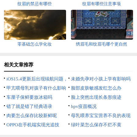
纹眉的禁忌有哪些
纹眉有哪些注意事项
零基础怎么学化妆
绣眉毛和纹眉毛哪个更自然
相关文章推荐
iOS15.4更新后出现续航问题，
未婚先孕对小孩上学有影响吗
苹果回应
甲亢喂母乳对孩子有什么影响
脸部皮肤敏感发红怎么办
车厘子保鲜要放冰箱吗
脸上突然出现长条形痕迹
错了就是错了经典语录
hpv疫苗概况
肉要怎么保存比较新鲜呢
母乳喂养宝宝营养不良的表现
OPPO在手机端实现光追技
绿叶菜怎么保存不烂不黄
术，可互动壁纸推出