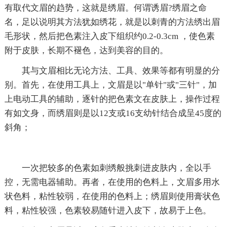
有取代文眉的趋势，这就是绣眉。何谓诱眉?绣眉之命
名，足以说明其方法犹如绣花，就是以刺青的方法绣出眉
毛形状，然后把色素注入皮下组织约0.2-0.3cm ，使色素
附于皮肤，长期不褪色，达到美容的目的。
其与文眉相比无论方法、工具、效果等都有明显的分
别。首先，在使用工具上，文眉是以"单针"或"三针"，加
上电动工具的辅助，逐针的把色素文在皮肤上，操作过程
有如文身，而绣眉则是以12支或16支幼针结合成呈45度的
斜角；
一次把较多的色素如刺绣般挑刺进皮肤内，全以手
控，无需电器辅助。再者，在使用的色料上，文眉多用水
状色料，粘性较弱，在使用的色料上；绣眉则使用膏状色
料，粘性较强，色素较易随针进入皮下，故易于上色。